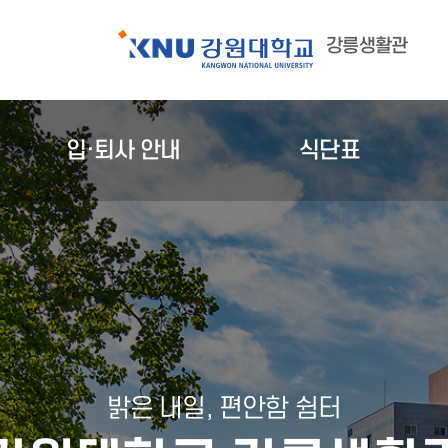
강릉생활관
입·퇴사 안내
식단표
밝은 내일, 편안함 쉼터