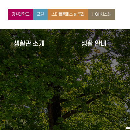
강원대학교
포털
스마트캠퍼스 e-루리
HIGH시스템
생활관 소개
생활 안내